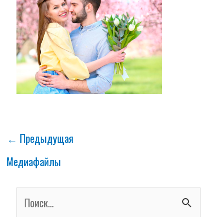
←
Предыдущая
Медиафайлы
П