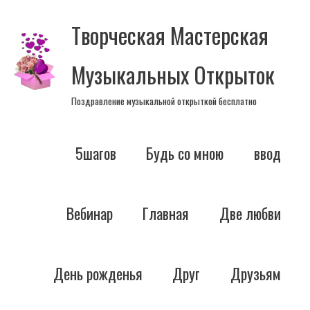
Перейти
Творческая Мастерская
к
содержимому
Музыкальных Открыток
Поздравление музыкальной открыткой бесплатно
5шагов
Будь со мною
ввод
Вебинар
Главная
Две любви
День рожденья
Друг
Друзьям