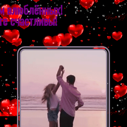
влюблённых!
 счастливы!