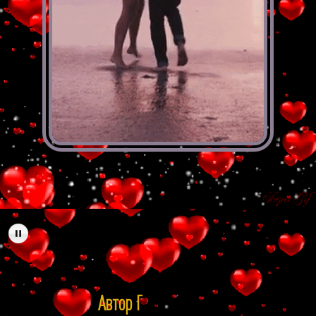
А
в
т
о
р
Г
а