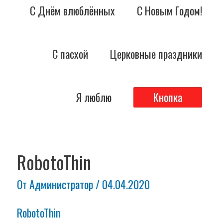
С Днём влюблённых
С Новым Годом!
С пасхой
Церковные праздники
Я люблю
Кнопка
Навигация
по
RobotoThin
записям
От
Администратор
/
04.04.2020
RobotoThin