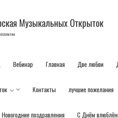
рская Музыкальных Открыток
бесплатно
д
Вебинар
Главная
Две любви
ток
Контакты
лучшие пожелания
Новогодние поздравления
С Днём влюблён