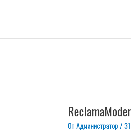
Навигация
по
записям
ReclamaMode
От
Администратор
/
31