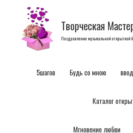
Перейти
к
Творческая Масте
содержимому
Поздравление музыкальной открыткой 
5шагов
Будь со мною
вво
Каталог откры
Мгновение любви