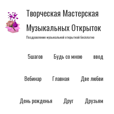
Перейти
Творческая Мастерская
к
содержимому
Музыкальных Открыток
Поздравление музыкальной открыткой бесплатно
5шагов
Будь со мною
ввод
Вебинар
Главная
Две любви
День рожденья
Друг
Друзьям