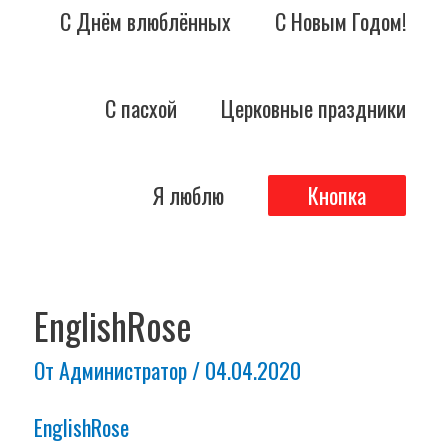
С Днём влюблённых
С Новым Годом!
С пасхой
Церковные праздники
Я люблю
Кнопка
Навигация
по
EnglishRose
записям
От
Администратор
/
04.04.2020
EnglishRose