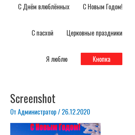
С Днём влюблённых
С Новым Годом!
С пасхой
Церковные праздники
Я люблю
Кнопка
Навигация
по
Screenshot
записям
От
Администратор
/
26.12.2020