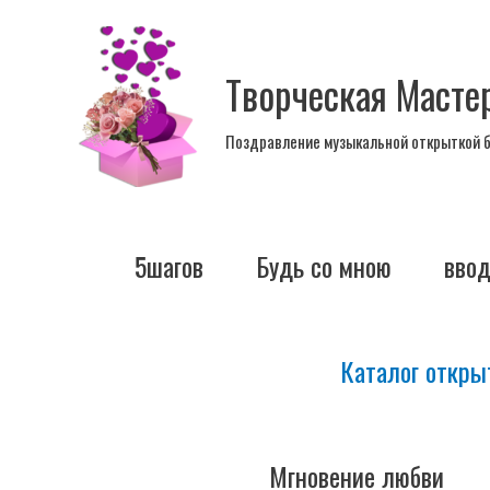
Перейти
к
Творческая Масте
содержимому
Поздравление музыкальной открыткой 
5шагов
Будь со мною
вво
Каталог откры
Мгновение любви