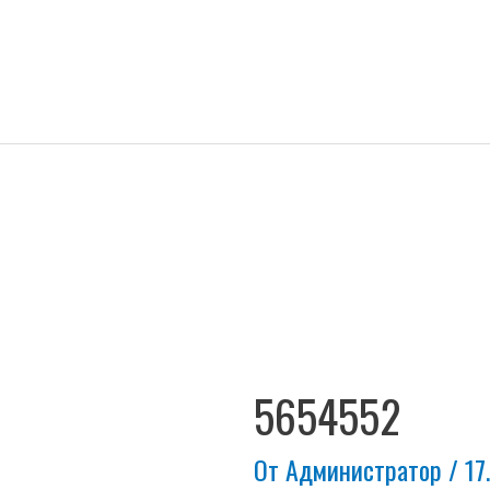
Навигация
по
записям
5654552
От
Администратор
/
17