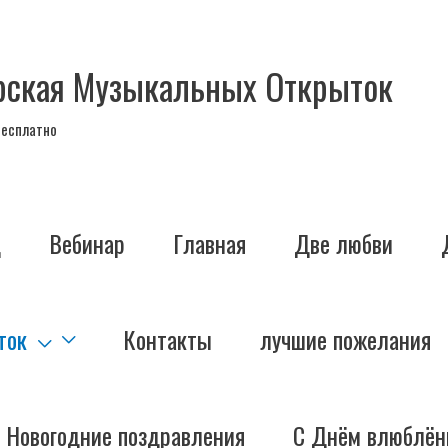
рская Музыкальных Открыток
бесплатно
д
Вебинар
Главная
Две любви
ток
Контакты
лучшие пожелания
Новогодние поздравления
С Днём влюблён