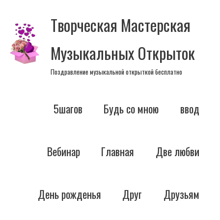
Перейти
Творческая Мастерская
к
содержимому
Музыкальных Открыток
Поздравление музыкальной открыткой бесплатно
5шагов
Будь со мною
ввод
Вебинар
Главная
Две любви
День рожденья
Друг
Друзьям