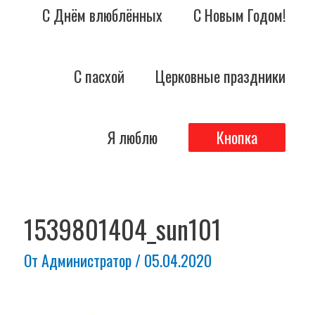
С Днём влюблённых
С Новым Годом!
С пасхой
Церковные праздники
Я люблю
Кнопка
Навигация
по
1539801404_sun101
записям
От
Администратор
/
05.04.2020