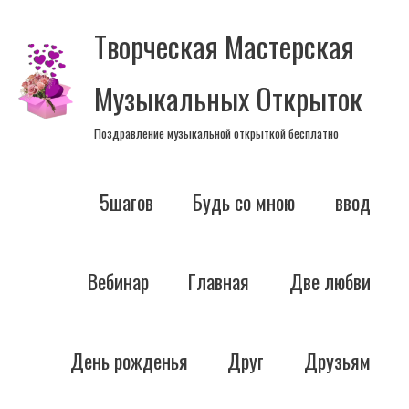
Перейти
Творческая Мастерская
к
содержимому
Музыкальных Открыток
Поздравление музыкальной открыткой бесплатно
5шагов
Будь со мною
ввод
Вебинар
Главная
Две любви
День рожденья
Друг
Друзьям