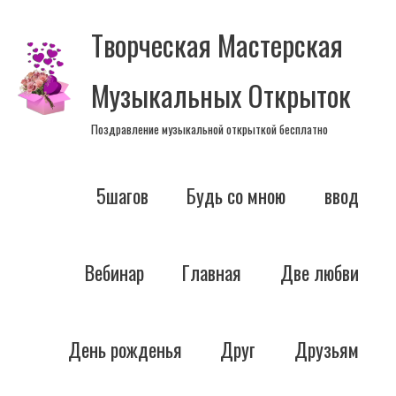
Перейти
Творческая Мастерская
к
содержимому
Музыкальных Открыток
Поздравление музыкальной открыткой бесплатно
5шагов
Будь со мною
ввод
Вебинар
Главная
Две любви
День рожденья
Друг
Друзьям