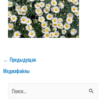
←
Предыдущая
Медиафайлы
П
о