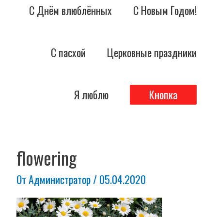
С Днём влюблённых
С Новым Годом!
С пасхой
Церковные праздники
Я люблю
Кнопка
Навигация
по
flowering
записям
От
Администратор
/
05.04.2020