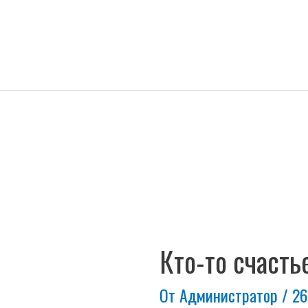
Навигация
по
записям
Кто-то счастье
От
Администратор
/
26