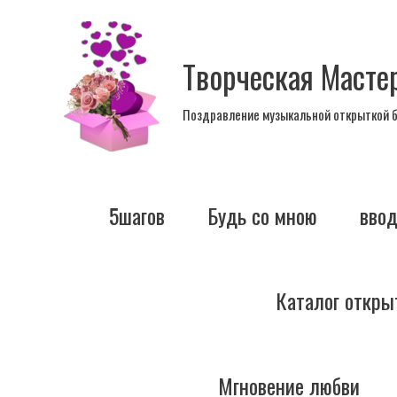
Перейти
к
Творческая Масте
содержимому
Поздравление музыкальной открыткой 
5шагов
Будь со мною
вво
Каталог откры
Мгновение любви