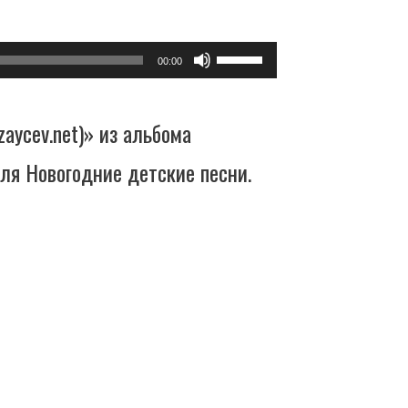
Используйте
00:00
клавиши
zaycev.net)» из альбома
вверх/
еля Новогодние детские песни.
вниз,
чтобы
увеличить
или
уменьшить
громкость.