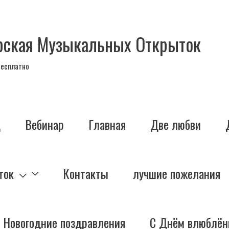
рская Музыкальных Открыток
бесплатно
д
Вебинар
Главная
Две любви
ток
Контакты
лучшие пожелания
Новогодние поздравления
С Днём влюблён