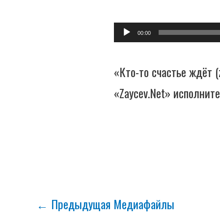
Аудиоплеер
00:00
«Кто-то счастье ждёт (
«Zaycev.Net» исполнит
←
Предыдущая Медиафайлы