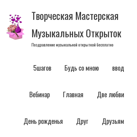
Перейти
Творческая Мастерская
к
содержимому
Музыкальных Открыток
Поздравление музыкальной открыткой бесплатно
5шагов
Будь со мною
ввод
Вебинар
Главная
Две любви
День рожденья
Друг
Друзьям