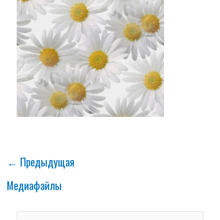
←
Предыдущая
Медиафайлы