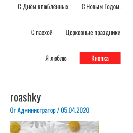
С Днём влюблённых
С Новым Годом!
С пасхой
Церковные праздники
Я люблю
Кнопка
Навигация
по
roashky
записям
От
Администратор
/
05.04.2020