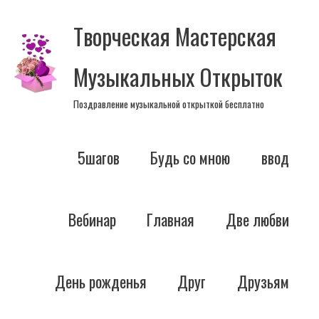
Перейти
Творческая Мастерская
к
содержимому
Музыкальных Открыток
Поздравление музыкальной открыткой бесплатно
5шагов
Будь со мною
ввод
Вебинар
Главная
Две любви
День рожденья
Друг
Друзьям