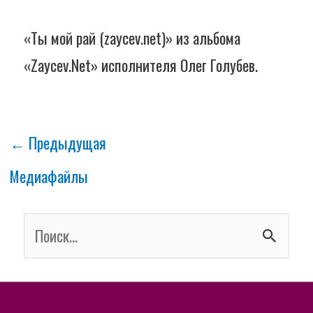
«Ты мой рай (zaycev.net)» из альбома
«Zaycev.Net» исполнителя Олег Голубев.
←
Предыдущая
Медиафайлы
П
о
и