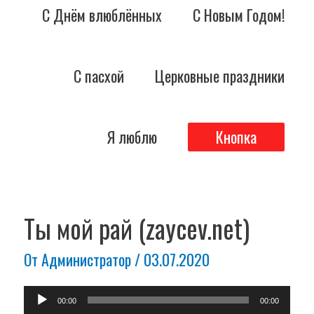
С Днём влюблённых
С Новым Годом!
С пасхой
Церковные праздники
Я люблю
Кнопка
Навигация
по
Ты мой рай (zaycev.net)
записям
От
Администратор
/
03.07.2020
Аудиоплеер
00:00
00:00